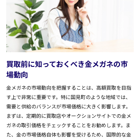
専門家の視点から見る金メガネの評価方法
価値を高めるためのメンテナンス技術
市場での希少性をアピールする秘訣
国見町で信頼できる買取業者の選び方を徹底解
説
信頼できる業者を見分けるポイント
買取前に知っておくべき金メガネの市
過去の取引実績を重視する理由
場動向
訪問査定と店舗査定の違い
金メガネの市場動向を把握することは、高額買取を目指
口コミと評判の活用法
す上で非常に重要です。特に国見町のような地域では、
安心して取引できる業者の特徴
需要と供給のバランスが市場価格に大きく影響します。
業者選びで注意すべき落とし穴
まずは、定期的に買取店やオークションサイトでの金メ
買取市場の最新動向を活用して金メガネの査定
ガネの取引価格をチェックすることをお勧めします。ま
額を跳ね上げる方法
た、金の市場価格自体も影響を受けるため、国際的な金