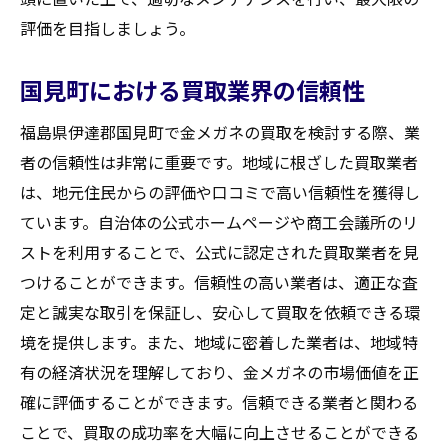
福島県伊達郡での買取交渉を有利に進めるため
評価を目指しましょう。
の準備
国見町における買取業界の信頼性
事前準備が重要な理由
交渉前に確認すべき情報
福島県伊達郡国見町で金メガネの買取を検討する際、業
相手を納得させる説得材料
者の信頼性は非常に重要です。地域に根ざした買取業者
交渉のタイミングを見極める
は、地元住民からの評価や口コミで高い信頼性を獲得し
ています。自治体の公式ホームページや商工会議所のリ
価格交渉に必要な心構え
ストを利用することで、公式に認定された買取業者を見
成功する交渉のためのコミュニケーション
つけることができます。信頼性の高い業者は、適正な査
術
定と誠実な取引を保証し、安心して買取を依頼できる環
国見町で金メガネを売る前に確認したい重要事
境を提供します。また、地域に密着した業者は、地域特
項
有の経済状況を理解しており、金メガネの市場価値を正
売却前のチェックリスト
確に評価することができます。信頼できる業者と関わる
法的手続きと必要書類
ことで、買取の成功率を大幅に向上させることができる