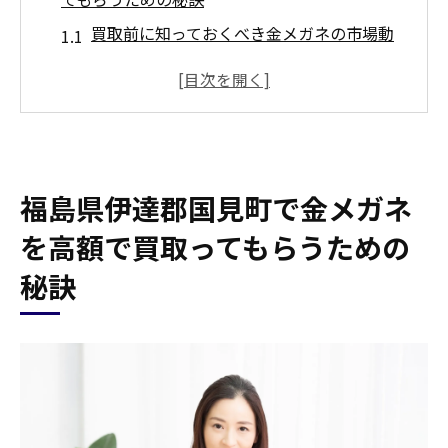
買取前に知っておくべき金メガネの市場動
向
高額買取を実現するための査定基準
国見町における買取業界の信頼性
高価買取の可能性を高める交渉技術
福島県伊達郡国見町で金メガネ
金メガネの価値を引き出すための準備
買取業者とスムーズに取引するためのアド
を高額で買取ってもらうための
バイス
秘訣
買取を成功させるための金メガネの価値を最大
限に引き出すテクニック
金メガネの状態を最適化する方法
査定時にアピールすべきポイント
買取価格を左右する重要な要因