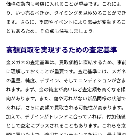
市場のトレンドを見極める方法
価格の動向も考慮に入れることが重要です。これによ
需要と供給のバランスを理解する
り、いつ売るべきか、タイミングを見極めることができ
買取相場の変動を利用するテクニック
ます。さらに、季節やイベントにより需要が変動するこ
ともあるため、その点も注視しましょう。
最新の買取情報を得る手段
オンラインとオフラインの市場の違い
高額買取を実現するための査定基準
競争を利用して高額査定を引き出す
高額買取を目指すなら知っておきたい金メガネ
金メガネの査定基準は、買取価格に直結するため、事前
の手入れポイント
に理解しておくことが重要です。査定基準には、メガネ
の重量、純度、デザイン、そしてコンディションが含ま
日常的な手入れで保持する価値
れます。まず、金の純度が高いほど査定額も高くなる傾
プロによるクリーニングの重要性
向があります。また、傷や汚れがない新品同様の状態で
保管方法が査定額に与える影響
あれば、さらに高額で買取される可能性が高まります。
定期的なメンテナンスのメリット
加えて、デザインがトレンドに合っていれば、付加価値
自宅でできる簡単なお手入れ法
として査定にプラスされることもあります。これらを念
手入れを怠るとどうなるか
頭に置いた上で、適切なメンテナンスを行い、最大限の