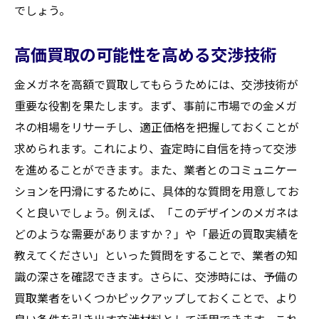
買取業者との契約内容の理解
でしょう。
個人情報の取扱いに関する注意点
高価買取の可能性を高める交渉技術
売却前に確認すべき取引条件
安全な取引を保証するための対策
金メガネを高額で買取してもらうためには、交渉技術が
買取価格を最大化するための金メガネの見せ方
重要な役割を果たします。まず、事前に市場での金メガ
とアピール法
ネの相場をリサーチし、適正価格を把握しておくことが
査定時に効果的なプレゼン方法
求められます。これにより、査定時に自信を持って交渉
を進めることができます。また、業者とのコミュニケー
写真を活用したアピールのコツ
ションを円滑にするために、具体的な質問を用意してお
状態を良く見せるための工夫
くと良いでしょう。例えば、「このデザインのメガネは
付加価値を伝えるためのストーリー
どのような需要がありますか？」や「最近の買取実績を
査定士に響く魅力的なプレゼンテーション
教えてください」といった質問をすることで、業者の知
視覚的印象を大切にする理由
識の深さを確認できます。さらに、交渉時には、予備の
買取大吉セラビ白石店
買取業者をいくつかピックアップしておくことで、より