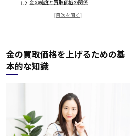
金の純度と買取価格の関係
重さと買取価格の決定要因
市場動向のチェック法
オンラインでの参考価格の調べ方
金が高値で売れるタイミング
金の買取価格を上げるための基
信頼できる買取業者を選ぶコツ
本的な知識
口コミと評判の確認方法
買取業者の認可と資格の確認
店頭とオンラインのサービス比較
実店舗のある業者の安心感
買取業者の取引実績を探る
査定員の専門知識と対応の良さ
査定前に知っておくべき準備のポイント