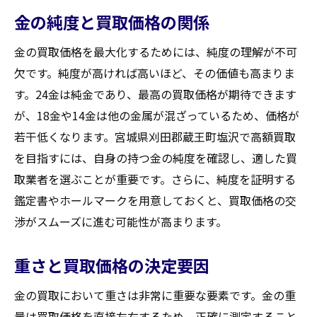
金の純度と買取価格の関係
地元での買取プロセスの理解
買取専門店と一般店の違い
金の買取価格を最大化するためには、純度の理解が不可
査定と買取の流れをスムーズにする方法
欠です。純度が高ければ高いほど、その価値も高まりま
地域特有の買取サービスの活用
す。24金は純金であり、最高の買取価格が期待できます
が、18金や14金は他の金属が混ざっているため、価格が
地元でのイベントやキャンペーン情報
若干低くなります。宮城県刈田郡蔵王町塩沢で高額買取
地元住民の声を参考にした買取体験
を目指すには、自身の持つ金の純度を確認し、適した買
買取相場を把握して賢く取引を進める方法
取業者を選ぶことが重要です。さらに、純度を証明する
最新の買取相場を知る方法
鑑定書やホールマークを用意しておくと、買取価格の交
相場変動に影響を与える要因
渉がスムーズに進む可能性が高まります。
相場情報の信頼性をチェックする
オークションと買取の違いを理解
重さと買取価格の決定要因
時期による相場の変動を把握する
金の買取において重さは非常に重要な要素です。金の重
市場調査を活用した取引戦略
量は買取価格を直接左右するため、正確に測定すること