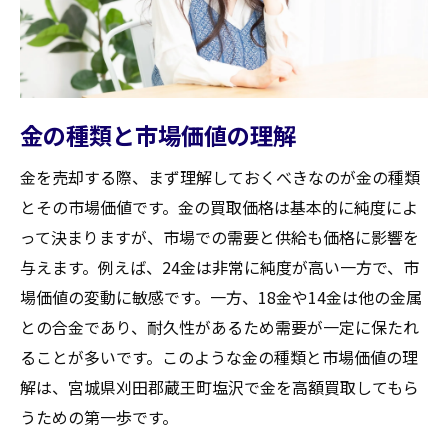
金の手入れと準備の仕方
必要書類の準備方法
査定時に有利になるポイント
買取前に確認すべきチェックリスト
金の種類と市場価値の理解
査定額に影響する要因を知る
事前に取引の条件を確認する方法
金を売却する際、まず理解しておくべきなのが金の種類
高額買取を実現するための交渉術
とその市場価値です。金の買取価格は基本的に純度によ
って決まりますが、市場での需要と供給も価格に影響を
初めての交渉を成功させるコツ
与えます。例えば、24金は非常に純度が高い一方で、市
買取業者との上手なコミュニケーション
場価値の変動に敏感です。一方、18金や14金は他の金属
価格交渉のタイミングを見極める
との合金であり、耐久性があるため需要が一定に保たれ
他店との比較を活用する方法
ることが多いです。このような金の種類と市場価値の理
交渉時のNG行動を避けるポイント
解は、宮城県刈田郡蔵王町塩沢で金を高額買取してもら
買取業者との関係を良好に保つ秘訣
うための第一歩です。
宮城県刈田郡蔵王町での金買取の流れ