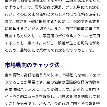
初心者でも安心して利用できる買取サービス
が求められます。買取業者は通常、グラム単位で査定を
初心者に優しい買取サービスの選び方
行い、その日の市場価格と照らし合わせて価格を決定し
ます。重さを正確に把握するためには、信頼できる業者
初めての買取でも安心できるサポート体制
に依頼することが大切です。また、自宅で簡単に重さを
初めての方に向けた買取ガイドの活用
確認する方法として、家庭用のデジタルスケールを使用
電話やオンラインでの事前相談サービス
することも一案です。ただし、誤差が生じる可能性があ
初心者向けキャンペーンの利用法
るため、最終的には業者での査定をおすすめします。
トラブルを回避するためのポイント
金の価値を最大限に引き出す秘訣
市場動向のチェック法
価値のある金製品を見極める方法
金の買取で高値を狙うためには、市場動向を常にチェッ
査定時に注目されるポイント
クすることが重要です。金の価格は国際的な経済情勢や
金の価値を高める保管方法
需要供給バランスによって変動します。定期的に専門サ
金の価値を理解するための基礎知識
イトや金融ニュースを確認し、現在の相場を把握してお
専門家によるアドバイスの活用
くことが必要です。さらに、金の買取に関する情報を得