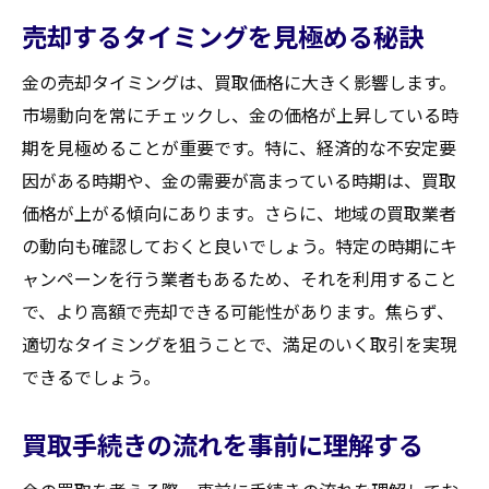
オンライン評価を活用した交渉術
売却するタイミングを見極める秘訣
成功する交渉事例から学ぶ取引テクニック
金の売却タイミングは、買取価格に大きく影響します。
実用的な買取情報！蔵王町宮で金を売る際の注
市場動向を常にチェックし、金の価格が上昇している時
意点
期を見極めることが重要です。特に、経済的な不安定要
金の売却前に注意すべき法的ルール
因がある時期や、金の需要が高まっている時期は、買取
誤解を招かないための説明方法
価格が上がる傾向にあります。さらに、地域の買取業者
トラブル回避に役立つ事前準備
の動向も確認しておくと良いでしょう。特定の時期にキ
業者の契約内容を理解する重要性
ャンペーンを行う業者もあるため、それを利用すること
市場調査を活用した価格設定の考え方
で、より高額で売却できる可能性があります。焦らず、
適切なタイミングを狙うことで、満足のいく取引を実現
売却後のフォローアップの効果的な方法
できるでしょう。
買取大吉セラビ白石店
買取手続きの流れを事前に理解する