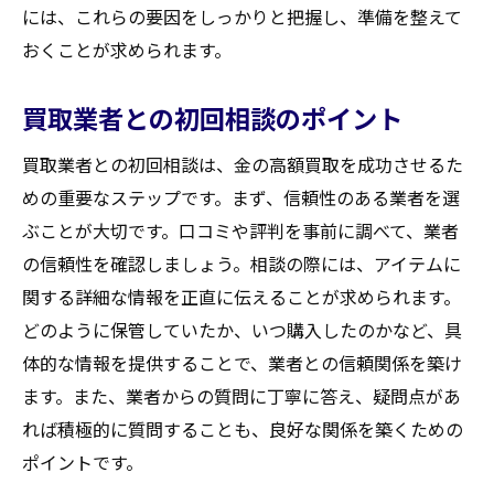
には、これらの要因をしっかりと把握し、準備を整えて
取引後の契約内容の確認方法
おくことが求められます。
再査定を依頼するタイミング
トラブルを未然に防ぐための契約書確認
買取業者との初回相談のポイント
満足度を上げるためのアフターケアのポイ
買取業者との初回相談は、金の高額買取を成功させるた
ント
めの重要なステップです。まず、信頼性のある業者を選
買取後のレビューを活用したフィードバッ
ぶことが大切です。口コミや評判を事前に調べて、業者
ク
の信頼性を確認しましょう。相談の際には、アイテムに
失敗から学ぶ次回取引への対策
関する詳細な情報を正直に伝えることが求められます。
蔵王町宮で賢く金を売るための交渉ポイント
どのように保管していたか、いつ購入したのかなど、具
取引前に押さえておくべき基本情報
体的な情報を提供することで、業者との信頼関係を築け
ます。また、業者からの質問に丁寧に答え、疑問点があ
信頼できる情報源を活用した交渉
れば積極的に質問することも、良好な関係を築くための
リアルタイムの市場情報を交渉に活かす
ポイントです。
対面交渉における注意点