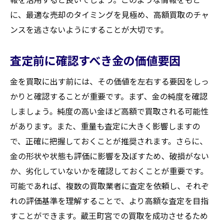
認可や資格を確認する重要性
に、最適な売却のタイミングを見極め、高額買取のチャ
地域密着型業者のメリット
ンスを逃さないようにすることが大切です。
初回相談時に確認すべきポイント
長期的な取引を視野に入れる選び方
査定前に確認すべき金の価値要因
初めての金買取でも安心！蔵王町宮での査定準
金を買取に出す前には、その価値を左右する要因をしっ
備ガイド
かりと確認することが重要です。まず、金の純度を確認
初心者でも分かる査定の流れ
しましょう。純度の高い金ほど高額で買取される可能性
査定前に知っておくべき基本用語
があります。また、重量も査定に大きく影響しますの
金をより高額査定するための準備物
で、正確に把握しておくことが推奨されます。さらに、
家族や友人との相談が有効な理由
金の形状や状態も評価に影響を及ぼすため、破損がない
か、劣化していないかを確認しておくことが重要です。
査定における心理的準備の重要性
可能であれば、複数の買取業者に査定を依頼し、それぞ
初めてでも安心できる業者の選定方法
れの評価基準を理解することで、より高額な査定を目指
満足のいく取引を目指す！蔵王町宮の金買取で
すことができます。蔵王町宮での買取を成功させるため
失敗しない方法