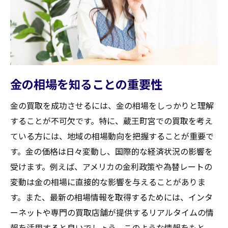
専門家による複数の査定を受ける利点
交渉術で差をつける！蔵王町宮での金買取の成
功法
交渉における基本的な心構え
売却価格を引き上げるための説得方法
金の相場を知ることの重要性
買取業者との良好な関係を築くコツ
金の買取を成功させるには、金の相場をしっかりと理解
交渉時に使える情報の収集方法
することが不可欠です。特に、蔵王町宮での買取を考え
価格交渉で知っておくべき専門用語
ている方には、地域の相場動向を把握することが重要で
緊張をほぐす対話テクニック
す。金の価格は日々変動し、国際的な経済状況の影響を
蔵王町宮での買取業者選びの秘訣とは？信頼で
受けます。例えば、アメリカの金利政策や為替レートの
きる業者の見極め方
変動は金の相場に直接的な影響を与えることがありま
す。また、最新の相場情報を取得するためには、インタ
信頼性の高い業者の特徴
ーネットや専門の買取店舗が提供するリアルタイムの情
口コミやレビューを活用した業者選び
報を活用すると良いでしょう。このような情報をもと