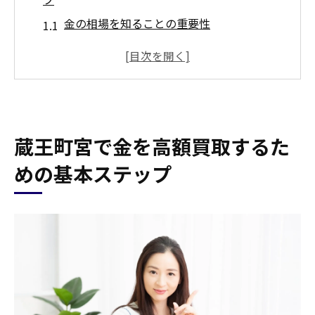
金の相場を知ることの重要性
査定前に確認すべき金の価値要因
買取業者との初回相談のポイント
売却するタイミングを見極める秘訣
買取手続きの流れを事前に理解する
蔵王町宮で金を高額買取するた
必要書類と準備しておくべき物品
買取価格を最大化！蔵王町宮で知っておくべき
めの基本ステップ
査定のポイント
鑑定士が注目する金の特徴
傷や汚れの影響を最小限にする方法
市場動向を活用した査定のコツ
買取価格に影響する金の純度の見極め方
金属市場の価格変動を把握する