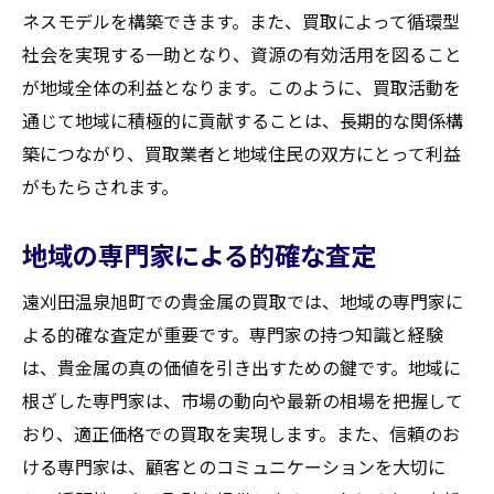
ネスモデルを構築できます。また、買取によって循環型
交渉後のフォローアップの重要性
社会を実現する一助となり、資源の有効活用を図ること
貴金属買取を成功させるための地域情報の重要
が地域全体の利益となります。このように、買取活動を
性
通じて地域に積極的に貢献することは、長期的な関係構
地域特有の情報が買取に与える影響
築につながり、買取業者と地域住民の双方にとって利益
地域新聞や掲示板から得る情報
がもたらされます。
地元の買取イベントを活用する方法
地域社会とのネットワークを構築する
地域の専門家による的確な査定
地域情報を通じた業者選びのヒント
遠刈田温泉旭町での貴金属の買取では、地域の専門家に
地域貢献を考えた買取活動のすすめ
よる的確な査定が重要です。専門家の持つ知識と経験
買取大吉セラビ白石店
は、貴金属の真の価値を引き出すための鍵です。地域に
根ざした専門家は、市場の動向や最新の相場を把握して
おり、適正価格での買取を実現します。また、信頼のお
ける専門家は、顧客とのコミュニケーションを大切に