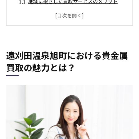
地域に根ざした買取サービスのメリット
地元での信頼関係がもたらす安心感
観光地ならではの特別な買取体験
地域社会への貢献とサステナビリティ
地域の専門家による的確な査定
遠刈田温泉旭町における貴金属
草の根的な口コミ情報の活用法
貴金属を高額で買取してもらうために知ってお
買取の魅力とは？
くべき地域の特徴
遠刈田温泉旭町の買取市場のトレンド
季節による買取価格の変動
観光客の動向と買取価格への影響
地域特有の貴金属アイテムの価値
地元イベントの開催と買取チャンス
地域密着型サービスの選び方