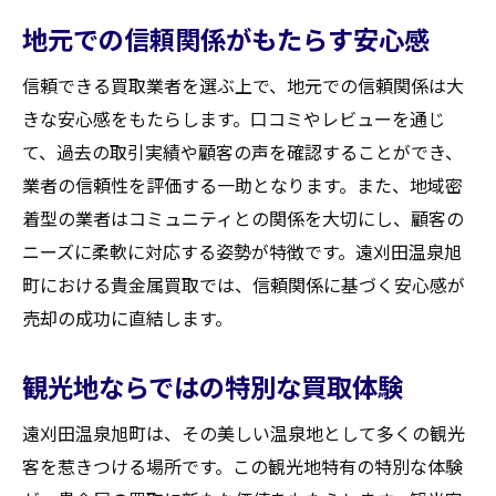
信頼できる情報サイトの見極め方
地元での信頼関係がもたらす安心感
価格変動を見越したタイミングのコツ
信頼できる買取業者を選ぶ上で、地元での信頼関係は大
専門家の意見とアドバイスを活用する
きな安心感をもたらします。口コミやレビューを通じ
出張買取サービスを活用して貴金属を高く売る
て、過去の取引実績や顧客の声を確認することができ、
方法
業者の信頼性を評価する一助となります。また、地域密
出張買取のメリットとデメリット
着型の業者はコミュニティとの関係を大切にし、顧客の
サービス利用前の注意点
ニーズに柔軟に対応する姿勢が特徴です。遠刈田温泉旭
訪問時に確認すべき事項
町における貴金属買取では、信頼関係に基づく安心感が
便利なサービスを最大限に活用するヒント
売却の成功に直結します。
出張買取業者の選び方
観光地ならではの特別な買取体験
安全に取引を進めるための準備
口コミとレビューで判断する買取業者選びのコ
遠刈田温泉旭町は、その美しい温泉地として多くの観光
ツ
客を惹きつける場所です。この観光地特有の特別な体験
信頼できる口コミサイトの特長