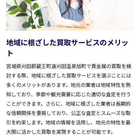
信頼できる買取業者を見つけるための効果的な
方法
オンラインとオフラインの口コミ活用術
買取実績から見る業者の信頼性
地域に根ざした買取サービスのメリッ
地域内での評判を確認する方法
ト
法的な認可を受けた業者の見分け方
宮城県刈田郡蔵王町遠刈田温泉旭町で貴金属の買取を検
フィードバックを基にした業者選定
討する際、地域に根ざした買取サービスを選ぶことには
直接訪問で確かめる査定の質
多くのメリットがあります。地元の業者は地域特性を熟
貴金属の買取相場を賢くチェックするためのポ
知しており、季節や観光需要に応じた適切な査定を行う
イント
ことができます。さらに、地域に根ざした業者は長期的
市場価格を把握するための情報源
な信頼関係を重視しており、公正な査定とスムーズな取
引を約束します。地域の情報を活用し、地元の特性を最
インターネットを駆使した相場調査法
大限に活かした買取を実現することが可能です。
地域の相場と全国平均の比較