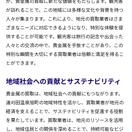
が、貴金属の買取に新たな価値をもたらします。観光客
が訪れることで、この地域には多様な文化や背景を持つ
レビューの内容をどう読み取るか
人々が集まります。これにより、地元の買取業者はさま
良い口コミと悪い口コミの見極め方
ざまなニーズに対応できるようになり、特別な体験を提
長期的な評価が物語る業者の信頼性
供することが可能です。観光客は旅行の記念や出会った
口コミを活用した交渉力の向上
人々との交流の中で、貴金属を手放すことがあり、この
実際の利用者から聞く買取体験談
特別な瞬間を大切にする買取業者は信頼と満足を得るこ
買取価格を引き上げるための交渉術をマスター
とができます。
しよう
交渉の基本と心構え
地域社会への貢献とサステナビリティ
価格を引き上げるための効果的なアプロー
貴金属の買取は、地域社会への貢献にもつながります。
チ
遠刈田温泉旭町の地域特性を活かし、買取業者が地元の
実際の交渉事例から学ぶテクニック
経済を支えることで、サステナビリティを促進する役割
業者の心理を理解する交渉術
を果たしています。買取業者は、地元のリソースを活用
交渉のタイミングを見極める
し、地域住民との関係を深めることで、持続可能なビジ