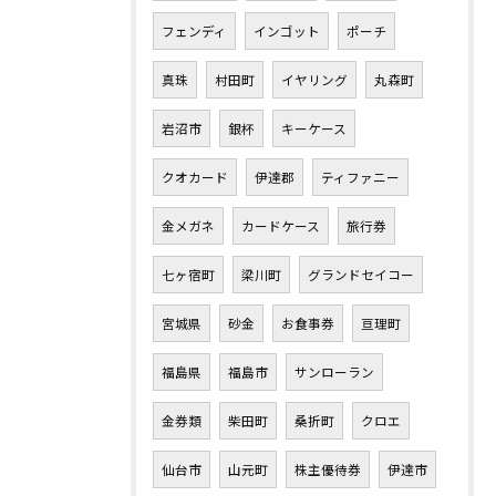
フェンディ
インゴット
ポーチ
真珠
村田町
イヤリング
丸森町
岩沼市
銀杯
キーケース
クオカード
伊達郡
ティファニー
金メガネ
カードケース
旅行券
七ヶ宿町
梁川町
グランドセイコー
宮城県
砂金
お食事券
亘理町
福島県
福島市
サンローラン
金券類
柴田町
桑折町
クロエ
仙台市
山元町
株主優待券
伊達市