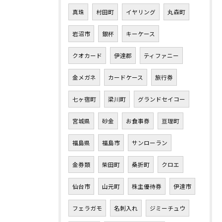
真珠
村田町
イヤリング
丸森町
岩沼市
銀杯
キーケース
クオカード
伊達郡
ティファニー
金メガネ
カードケース
旅行券
七ヶ宿町
梁川町
グランドセイコー
宮城県
砂金
お食事券
亘理町
福島県
福島市
サンローラン
金券類
柴田町
桑折町
クロエ
仙台市
山元町
株主優待券
伊達市
フェラガモ
名刺入れ
ジミーチュウ