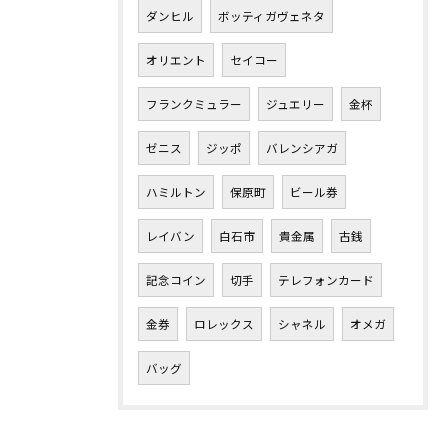
ダンヒル
ボッティガヴェネタ
オリエント
セイコー
フランクミュラー
ジュエリー
金杯
ゼニス
ジッポ
バレンシアガ
ハミルトン
保原町
ビール券
レイバン
白石市
貴金属
古銭
記念コイン
切手
テレフォンカード
金券
ロレックス
シャネル
オメガ
バッグ