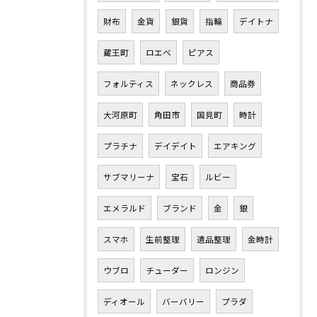
財布
金貨
銀貨
指輪
デイトナ
蔵王町
ロエベ
ピアス
フォルティス
ネックレス
商品券
大河原町
角田市
国見町
時計
プラチナ
デイデイト
エアキング
サブマリーナ
宝石
ルビー
エメラルド
ブランド
金
銀
スマホ
生前整理
遺品整理
金時計
ウブロ
チューダー
ロンジン
ディオール
バーバリー
プラダ