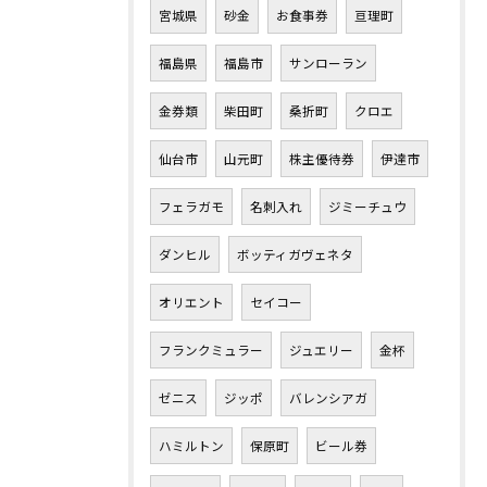
宮城県
砂金
お食事券
亘理町
福島県
福島市
サンローラン
金券類
柴田町
桑折町
クロエ
仙台市
山元町
株主優待券
伊達市
フェラガモ
名刺入れ
ジミーチュウ
ダンヒル
ボッティガヴェネタ
オリエント
セイコー
フランクミュラー
ジュエリー
金杯
ゼニス
ジッポ
バレンシアガ
ハミルトン
保原町
ビール券