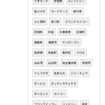
クオカード
伊達郡
ティファニー
金メガネ
カードケース
旅行券
七ヶ宿町
梁川町
グランドセイコー
宮城県
砂金
お食事券
亘理町
福島県
福島市
サンローラン
金券類
柴田町
桑折町
クロエ
仙台市
山元町
株主優待券
伊達市
フェラガモ
名刺入れ
ジミーチュウ
ダンヒル
ボッティガヴェネタ
オリエント
セイコー
フランクミュラー
ジュエリー
金杯