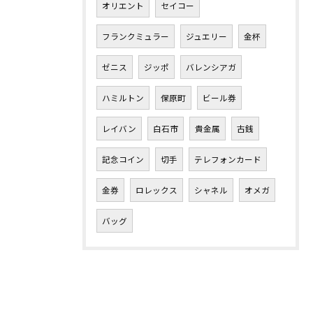
オリエント
セイコー
フランクミュラー
ジュエリー
金杯
ゼニス
ジッポ
バレンシアガ
ハミルトン
保原町
ビール券
レイバン
白石市
貴金属
古銭
記念コイン
切手
テレフォンカード
金券
ロレックス
シャネル
オメガ
バッグ