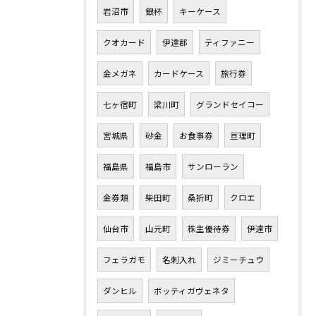
岩沼市
銀杯
キーケース
クオカード
伊達郡
ティファニー
金メガネ
カードケース
旅行券
七ヶ宿町
梁川町
グランドセイコー
宮城県
砂金
お食事券
亘理町
福島県
福島市
サンローラン
金券類
柴田町
桑折町
クロエ
仙台市
山元町
株主優待券
伊達市
フェラガモ
名刺入れ
ジミーチュウ
ダンヒル
ボッティガヴェネタ