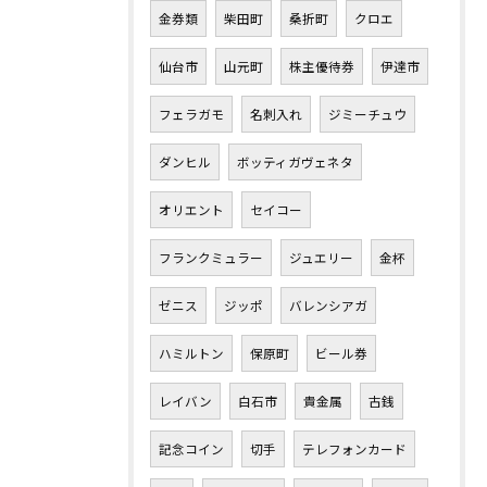
金券類
柴田町
桑折町
クロエ
仙台市
山元町
株主優待券
伊達市
フェラガモ
名刺入れ
ジミーチュウ
ダンヒル
ボッティガヴェネタ
オリエント
セイコー
フランクミュラー
ジュエリー
金杯
ゼニス
ジッポ
バレンシアガ
ハミルトン
保原町
ビール券
レイバン
白石市
貴金属
古銭
記念コイン
切手
テレフォンカード