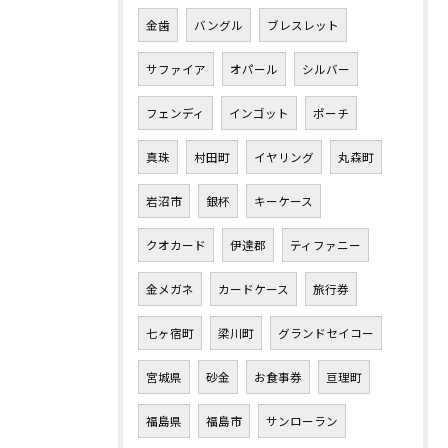
金歯
バングル
ブレスレット
サファイア
オパール
シルバー
フェンディ
インゴット
ポーチ
真珠
村田町
イヤリング
丸森町
岩沼市
銀杯
キーケース
クオカード
伊達郡
ティファニー
金メガネ
カードケース
旅行券
七ヶ宿町
梁川町
グランドセイコー
宮城県
砂金
お食事券
亘理町
福島県
福島市
サンローラン