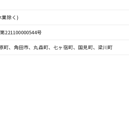
休業除く)
21100000544号
原町、角田市、丸森町、七ヶ宿町、国見町、梁川町