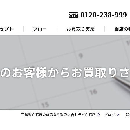
0120-238-999
セプト
フロー
お買取り実績
当店の
いさつ
金
プラチナ
のお客様からお買取り
ダイヤモ
ブランド
時計
宮城県白石市の買取なら買取大吉セラビ白石店
ブログ
【
金券