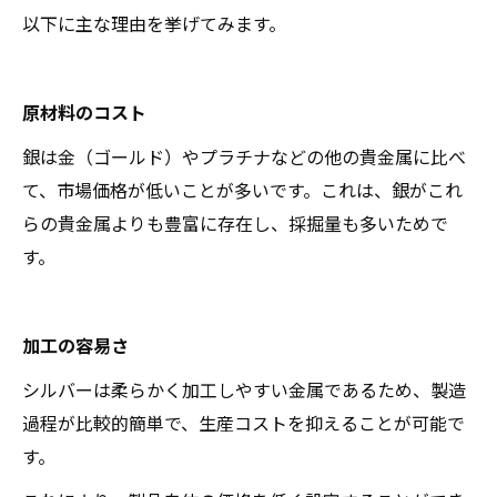
シルバーアクセサリーを贈るときの注意点
以下に主な理由を挙げてみます。
シルバーアクセサリーの良いショップの選び方
宮城県白石市のシルバー買取なら買取大吉セラ
ビ白石店
原材料のコスト
買取大吉セラビ白石店
銀は金（ゴールド）やプラチナなどの他の貴金属に比べ
て、市場価格が低いことが多いです。これは、銀がこれ
らの貴金属よりも豊富に存在し、採掘量も多いためで
す。
加工の容易さ
シルバーは柔らかく加工しやすい金属であるため、製造
過程が比較的簡単で、生産コストを抑えることが可能で
す。