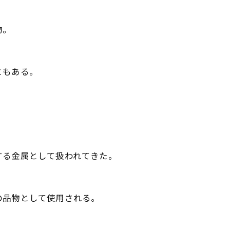
物。
ともある。
する金属として扱われてきた。
の品物として使用される。