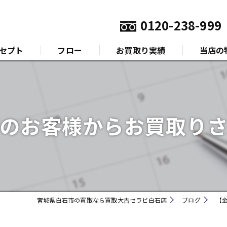
0120-238-999
セプト
フロー
お買取り実績
当店の
いさつ
金
プラチナ
のお客様からお買取り
ダイヤモ
ブランド
時計
宮城県白石市の買取なら買取大吉セラビ白石店
ブログ
【
金券