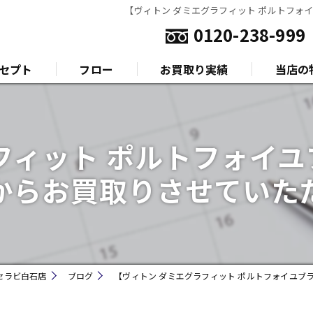
【ヴィトン ダミエグラフィット ポルトフォ
0120-238-999
セプト
フロー
お買取り実績
当店の
いさつ
金
フィット ポルトフォイ
プラチナ
からお買取りさせていた
ダイヤモ
ブランド
時計
セラビ白石店
ブログ
【ヴィトン ダミエグラフィット ポルトフォイユブ
金券