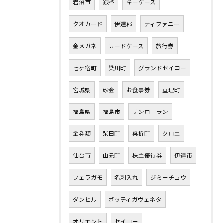
岩沼市
銀杯
キーケース
クオカード
伊達郡
ティファニー
金メガネ
カードケース
旅行券
七ヶ宿町
梁川町
グランドセイコー
宮城県
砂金
お食事券
亘理町
福島県
福島市
サンローラン
金券類
柴田町
桑折町
クロエ
仙台市
山元町
株主優待券
伊達市
フェラガモ
名刺入れ
ジミーチュウ
ダンヒル
ボッティガヴェネタ
オリエント
セイコー