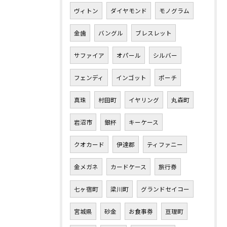
ヴィトン
ダイヤモンド
モノグラム
金歯
バングル
ブレスレット
サファイア
オパール
シルバー
フェンディ
インゴット
ポーチ
真珠
村田町
イヤリング
丸森町
岩沼市
銀杯
キーケース
クオカード
伊達郡
ティファニー
金メガネ
カードケース
旅行券
七ヶ宿町
梁川町
グランドセイコー
宮城県
砂金
お食事券
亘理町