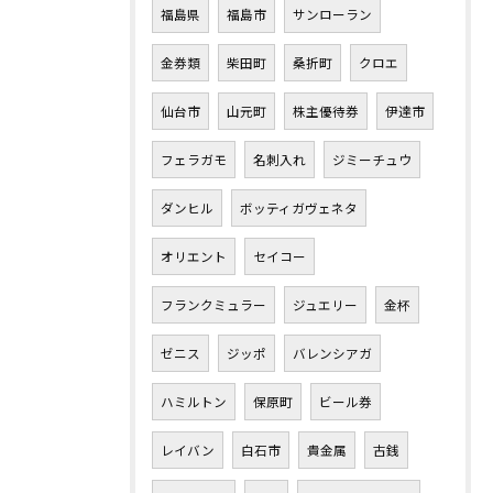
福島県
福島市
サンローラン
金券類
柴田町
桑折町
クロエ
仙台市
山元町
株主優待券
伊達市
フェラガモ
名刺入れ
ジミーチュウ
ダンヒル
ボッティガヴェネタ
オリエント
セイコー
フランクミュラー
ジュエリー
金杯
ゼニス
ジッポ
バレンシアガ
ハミルトン
保原町
ビール券
レイバン
白石市
貴金属
古銭