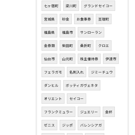
七ヶ宿町
梁川町
グランドセイコー
宮城県
砂金
お食事券
亘理町
福島県
福島市
サンローラン
金券類
柴田町
桑折町
クロエ
仙台市
山元町
株主優待券
伊達市
フェラガモ
名刺入れ
ジミーチュウ
ダンヒル
ボッティガヴェネタ
オリエント
セイコー
フランクミュラー
ジュエリー
金杯
ゼニス
ジッポ
バレンシアガ