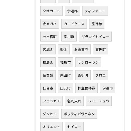
クオカード
伊達郡
ティファニー
金メガネ
カードケース
旅行券
七ヶ宿町
梁川町
グランドセイコー
宮城県
砂金
お食事券
亘理町
福島県
福島市
サンローラン
金券類
柴田町
桑折町
クロエ
仙台市
山元町
株主優待券
伊達市
フェラガモ
名刺入れ
ジミーチュウ
ダンヒル
ボッティガヴェネタ
オリエント
セイコー