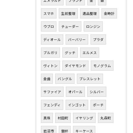
エメラルド
ブランド
金
銀
スマホ
生前整理
遺品整理
金時計
ウブロ
チューダー
ロンジン
ディオール
バーバリー
プラダ
ブルガリ
グッチ
エルメス
ヴィトン
ダイヤモンド
モノグラム
金歯
バングル
ブレスレット
サファイア
オパール
シルバー
フェンディ
インゴット
ポーチ
真珠
村田町
イヤリング
丸森町
岩沼市
銀杯
キーケース